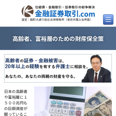
Skip
to
content
運営：麹町大通り総合法律事務所（東京弁護士会所属）
高齢者、富裕層のための財産保全策
日本の高齢者
や富裕層に１
５００兆円も
の巨額資産が
眠っているこ