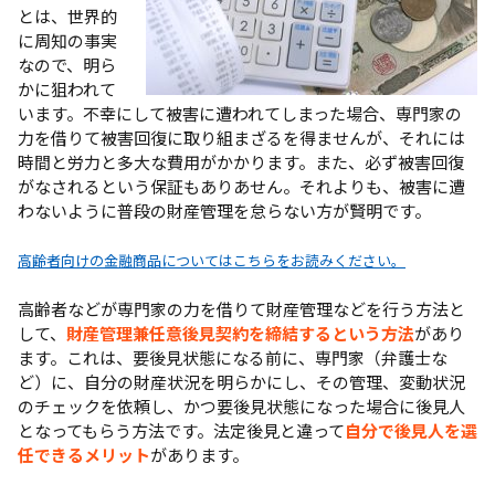
とは、世界的
に周知の事実
なので、明ら
かに狙われて
います。不幸にして被害に遭われてしまった場合、専門家の
力を借りて被害回復に取り組まざるを得ませんが、それには
時間と労力と多大な費用がかかります。また、必ず被害回復
がなされるという保証もありあせん。それよりも、被害に遭
わないように普段の財産管理を怠らない方が賢明です。
高齢者向けの金融商品についてはこちらをお読みください。
高齢者などが専門家の力を借りて財産管理などを行う方法と
して、
財産管理兼任意後見契約を締結するという方法
があり
ます。これは、要後見状態になる前に、専門家（弁護士な
ど）に、自分の財産状況を明らかにし、その管理、変動状況
のチェックを依頼し、かつ要後見状態になった場合に後見人
となってもらう方法です。法定後見と違って
自分で後見人を選
任できるメリット
があります。