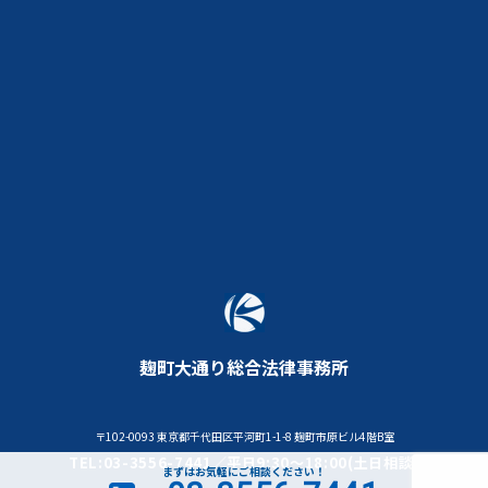
麹町大通り総合法律事務所
〒102-0093 東京都千代田区平河町1-1-8 麹町市原ビル4階B室
TEL:03-3556-7441／平日9:30～18:00(土日相談)
まずはお気軽にご相談ください！