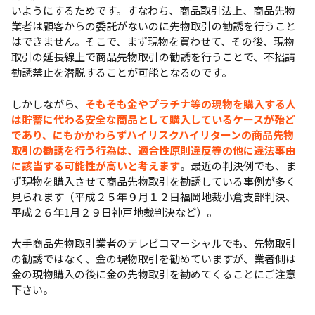
いようにするためです。すなわち、商品取引法上、商品先物
業者は顧客からの委託がないのに先物取引の勧誘を行うこと
はできません。そこで、まず現物を買わせて、その後、現物
取引の延長線上で商品先物取引の勧誘を行うことで、不招請
勧誘禁止を潜脱することが可能となるのです。
しかしながら、
そもそも金やプラチナ等の現物を購入する人
は貯蓄に代わる安全な商品として購入しているケースが殆ど
であり、にもかかわらずハイリスクハイリターンの商品先物
取引の勧誘を行う行為は、適合性原則違反等の他に違法事由
に該当する可能性が高いと考えます
。最近の判決例でも、ま
ず現物を購入させて商品先物取引を勧誘している事例が多く
見られます（平成２５年９月１２日福岡地裁小倉支部判決、
平成２６年1月２９日神戸地裁判決など）。
大手商品先物取引業者のテレビコマーシャルでも、先物取引
の勧誘ではなく、金の現物取引を勧めていますが、業者側は
金の現物購入の後に金の先物取引を勧めてくることにご注意
下さい。