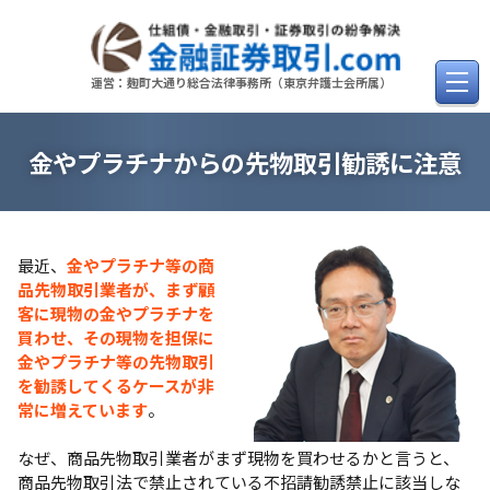
Skip
to
content
運営：麹町大通り総合法律事務所（東京弁護士会所属）
金やプラチナからの先物取引勧誘に注意
最近、
金やプラチナ等の商
品先物取引業者が、まず顧
客に現物の金やプラチナを
買わせ、その現物を担保に
金やプラチナ等の先物取引
を勧誘してくるケースが非
常に増えています
。
なぜ、商品先物取引業者がまず現物を買わせるかと言うと、
商品先物取引法で禁止されている不招請勧誘禁止に該当しな