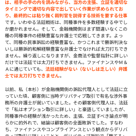
は、相手の手の内を読みながら、当方の主張、立証を適切な
タイミングで適切な内容で出していく作業が求められてお
り、最終的には粘り強く裁判官を説得する技術を要する仕事
です。いわゆる法廷戦術は、同種事件を多数経験する中でし
か磨かれません。そして、金融機関側はまず間違いなくこの
種の同種事件の経験豊富な弁護士で応戦してきます。よっ
て、同種の民事訴訟の経験豊富な、かつこれまで勝訴判決な
いしは勝訴的和解経験豊富な弁護士でなければ太刀打ちでき
ません。繰り返しになりますが、金商法や監督指針に詳しい
だけでは法廷では太刀打ちできません。ファイナンスやＭ＆
Ａに通じていても、
法廷経験がない（ないしは乏しい）弁護
士では太刀打ちできません
。
以前、私（本杉）が金融機関側の訴訟代理人として法廷に立
っていた頃、顧客側に当時デリバティブ取引で有名な渉外事
務所の弁護士が就いていました。その顧客側代理人は、法廷
で「私はオプション取引に詳しい」と豪語していましたが、
同種事件の経験が浅かったため、主張、立証すべき論点が明
らかに的外れで、結論は顧客側の全面敗訴でした。すなわ
ち、ファイナンスやコンプライアンスという観点からデリバ
ティブ取引に詳しいことと、デリバティブ訴訟で「勝てる」