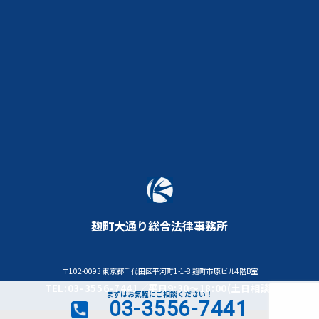
麹町大通り総合法律事務所
〒102-0093 東京都千代田区平河町1-1-8 麹町市原ビル4階B室
TEL:03-3556-7441／平日9:30～18:00(土日相談)
まずはお気軽にご相談ください！
03-3556-7441