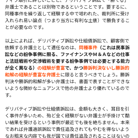
弁護士であることは別物であるということです。要するに、
同種事件を繰り返して経験する中で培われた、裁判所に受け
入れられ易い論点（つまり当方に有利な土俵）で勝負するこ
とが必要なのです。
以上によれば、デリバティブ訴訟や仕組債訴訟で、顧客側で
依頼する弁護士として適任なのは、
同種事件
（これは民事訴
訟などの紛争事例に限る、ファイナンスやＭ＆Ａなどの仕事
と法廷戦術や交渉戦術を要する紛争事例では必要とする能力
が全く異なる）
の経験が豊富
で、かつ
勝訴判決ないし勝訴的
和解の経験が豊富な弁護士
に限ると言うべきでしょう。勝訴
判決や勝訴的和解が多い弁護士は、書面で表すことができな
いような微妙なニュアンスで他の弁護士より優れているので
す。
デリバティブ訴訟や仕組債訴訟は、金額も大きく、耳目を引
く事件が多いため、殆ど全く経験がない弁護士が手掛けて酷
い結果を受けるという事例が最近でも後を絶ちません。本来
であれば弁護過誤訴訟で責任追及されてもやむを得ないよう
なお粗末な内容でも我が国では責任追及されることはないの