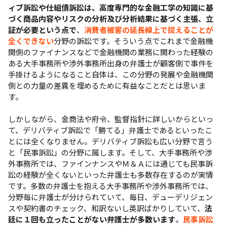
ィブ訴訟や仕組債訴訟は、高度専門的な金融工学の知識に基
づく商品内容やリスクの分析及び分析結果に基づく主張、立
証が必要という点で
、
消費者被害の延長線上で捉えることが
全くできない
分野の訴訟です。そういう点でこれまで金融機
関側のファイナンスなどで金融機関の業務に関わった経験の
ある大手事務所や渉外事務所出身の弁護士が顧客側で事件を
手掛けるようになること自体は、この分野の発展や金融機関
側との力量の差異を埋めるために有益なことだとは思いま
す。
しかしながら、金商法や府令、監督指針に詳しいからといっ
て、デリバティブ訴訟で「勝てる」弁護士であるといったこ
とには全くなりません。デリバティブ訴訟も広い分野で言う
と「民事訴訟」の分野に属します。そして、大手事務所や渉
外事務所では、ファインナンスやＭ＆Ａには通じても民事訴
訟の経験が全くないといった弁護士も多数存在するのが実情
です。多数の弁護士を抱える大手事務所や渉外事務所では、
分野毎に弁護士が分けられていて、毎日、デューデリジェン
スや契約書のチェック、和訳ないし英訳ばかりしていて、
法
廷に１回も立ったことがない弁護士が多数います
。
民事訴訟