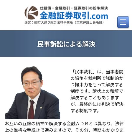
Skip
to
content
運営：麹町大通り総合法律事務所（東京弁護士会所属）
民事訴訟による解決
「民事裁判」は、当事者間
の紛争を裁判所で強制的か
つ拘束力をもって解決する
制度です。訴状上の和解で
解決することもあります
が、最終的には判決で解決
する制度です。
お互いの互譲の精神で解決する金融ＡＤＲとは異なり、法律
上の厳格な手続きで進みますので、その分、時間もかかりま