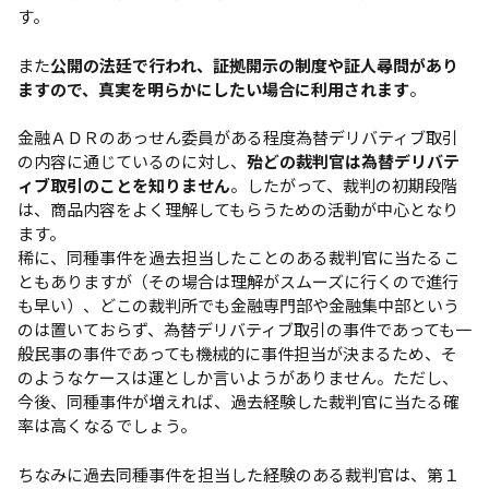
す。
また
公開の法廷で行われ、証拠開示の制度や証人尋問があり
ますので、真実を明らかにしたい場合に利用されます
。
金融ＡＤＲのあっせん委員がある程度為替デリバティブ取引
の内容に通じているのに対し、
殆どの裁判官は為替デリバテ
ィブ取引のことを知りません
。したがって、裁判の初期段階
は、商品内容をよく理解してもらうための活動が中心となり
ます。
稀に、同種事件を過去担当したことのある裁判官に当たるこ
ともありますが（その場合は理解がスムーズに行くので進行
も早い）、どこの裁判所でも金融専門部や金融集中部という
のは置いておらず、為替デリバティブ取引の事件であっても一
般民事の事件であっても機械的に事件担当が決まるため、そ
のようなケースは運としか言いようがありません。ただし、
今後、同種事件が増えれば、過去経験した裁判官に当たる確
率は高くなるでしょう。
ちなみに過去同種事件を担当した経験のある裁判官は、第１