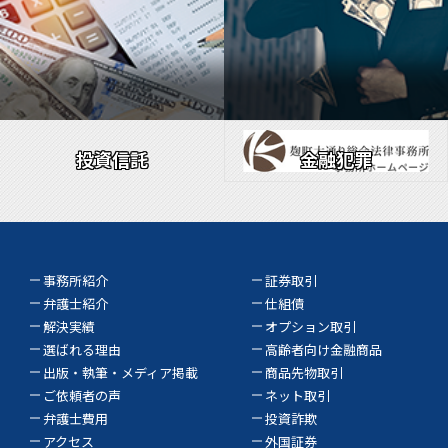
投資信託
金融犯罪
事務所紹介
証券取引
弁護士紹介
仕組債
解決実績
オプション取引
選ばれる理由
高齢者向け金融商品
出版・執筆・メディア掲載
商品先物取引
ご依頼者の声
ネット取引
弁護士費用
投資詐欺
アクセス
外国証券