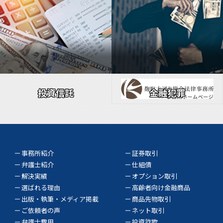
投資信託
金融犯罪
事務所紹介
証券取引
弁護士紹介
仕組債
解決実績
オプション取引
選ばれる理由
高齢者向け金融商品
出版・執筆・メディア掲載
商品先物取引
ご依頼者の声
ネット取引
弁護士費用
投資詐欺