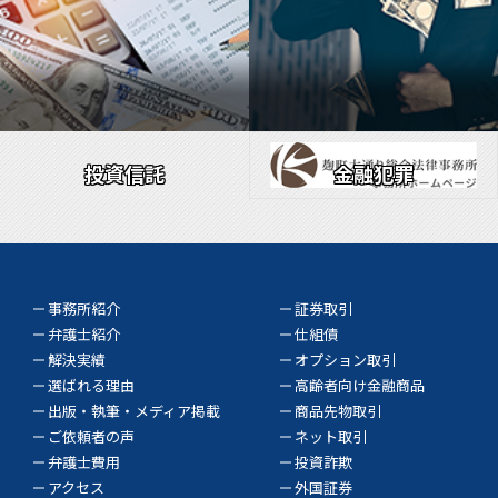
投資信託
金融犯罪
事務所紹介
証券取引
弁護士紹介
仕組債
解決実績
オプション取引
選ばれる理由
高齢者向け金融商品
出版・執筆・メディア掲載
商品先物取引
ご依頼者の声
ネット取引
弁護士費用
投資詐欺
アクセス
外国証券