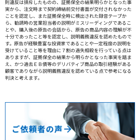
則違反は排斥したものの、証拠保全の結果明らかとなった事
実から、注文時まで契約締結前交付書面が交付されなかった
ことを認定し、また証拠保全時に検出された録音テープか
ら、勧誘時の営業担当者の説明がミスリーディングであるこ
とや、購入後の原告の会話から、原告の商品内容の理解が不
十分であったこと等を認定し、説明義務違反を認めたもので
す。原告が経験豊富な投資家であることや一定程度の説明を
受けていること等を理由に７割の過失相殺を行っている点は
ありますが、証拠保全の結果から明らかとなった事実を踏ま
え、かつ過去ＥＢ債等のデリバティブ商品の取引経験がある
顧客でありながら説明義務違反を認めている点で参考になる
判決と考えます。