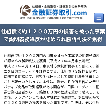
Skip
to
content
運営：麹町大通り総合法律事務所（東京弁護士会所属）
仕組債で約１２００万円の損害を被った事案
で説明義務違反が認められ勝訴判決を獲得
仕組債で約１２００万円の損害を被った事案で説明義務違反
が認められ勝訴判決を獲得（平成２７年４月東京地裁）
平成２７年４月１４日、東京地方裁判所民事１５部にて、被
告を日興コーディアル証券とする、仕組債（３銘柄ＥＢ債）
に関する訴訟にて、顧客側代理人として勝訴判決を獲得した
ことを報告いたします。本件は、過去、ＥＢ債を含めたデリ
バティブ商品の取引経験がある顧客が、日興コーディアル証
券営業担当者から、３銘柄ＥＢ債の勧誘を受けて購入し、そ
の後、ノックインして任天堂株式が償還され、訴訟提起時で
約１２００万円の損害を被った事案です。判決は、適合性原